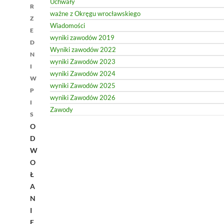
Uchwały
R
ważne z Okręgu wrocławskiego
Z
Wiadomości
E
wyniki zawodów 2019
D
Wyniki zawodów 2022
N
wyniki Zawodów 2023
I
wyniki Zawodów 2024
W
wyniki Zawodów 2025
P
wyniki Zawodów 2026
I
Zawody
S
O
D
W
O
Ł
A
N
I
E