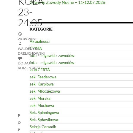
KOŁA
Otwarte Zawody Nocne – 11-12.07.2026
23-
24.05
KATEGORIE
24.05.2026
Aktualności
CERTA
WALDEMAR
DRELICHOWSKI
foto – migawki z zawodów
foto – migawki z zawodów
DODAJ
KOMENTARZ
klub CERTA
sek. Feederowa
sek. Karpiowa
sek. Młodzieżowa
sek. Morska
sek. Muchowa
Nawigacja
Sek. Spinningowa
P
Sek. Spławikowa
wpisu
O
Sekcja Ceramik
P