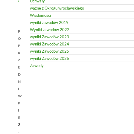
Uchwały
ważne z Okręgu wrocławskiego
Wiadomości
wyniki zawodów 2019
Nawigacja
Wyniki zawodów 2022
P
wyniki Zawodów 2023
wpisu
O
wyniki Zawodów 2024
P
wyniki Zawodów 2025
R
wyniki Zawodów 2026
Z
Zawody
E
D
N
I
W
P
I
S
3
-