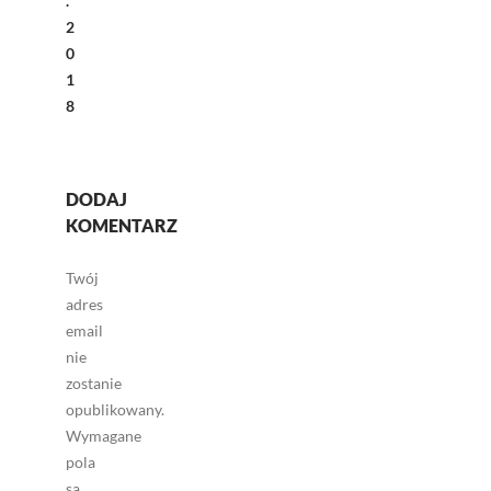
.
2
0
1
8
DODAJ
KOMENTARZ
Twój
adres
email
nie
zostanie
opublikowany.
Wymagane
pola
są