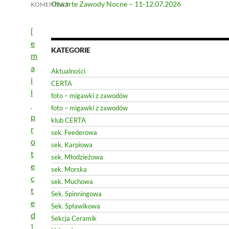
Otwarte Zawody Nocne – 11-12.07.2026
KOMENTARZ
[
e
KATEGORIE
m
a
Aktualności
i
CERTA
l
foto – migawki z zawodów
foto – migawki z zawodów
p
klub CERTA
r
sek. Feederowa
o
sek. Karpiowa
t
sek. Młodzieżowa
e
sek. Morska
c
sek. Muchowa
t
Sek. Spinningowa
e
Sek. Spławikowa
d
Sekcja Ceramik
]