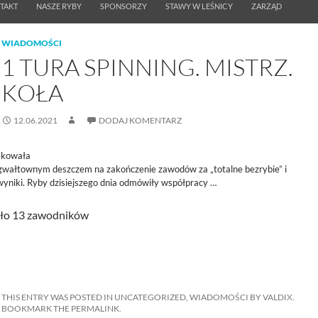
TAKT
NASZE RYBY
SPONSORZY
STAWY W LEŚNICY
ZARZĄD
WIADOMOŚCI
1 TURA SPINNING. MISTRZ.
KOŁA
12.06.2021
DODAJ KOMENTARZ
ękowała
wałtownym deszczem na zakończenie zawodów za „totalne bezrybie” i
wyniki. Ryby dzisiejszego dnia odmówiły współpracy …
ało 13 zawodników
THIS ENTRY WAS POSTED IN
UNCATEGORIZED
,
WIADOMOŚCI
BY
VALDIX
.
BOOKMARK THE
PERMALINK
.