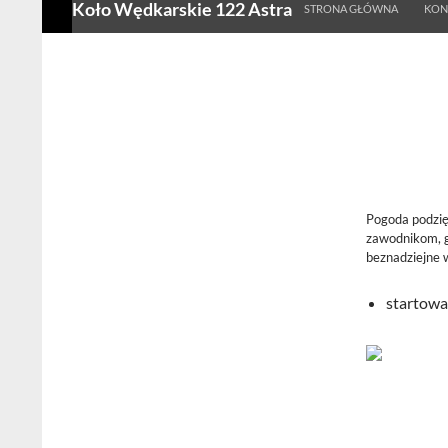
Koło Wędkarskie 122 Astra
STRONA GŁÓWNA
KON
Pogoda podzi
zawodnikom, g
beznadziejne 
startow