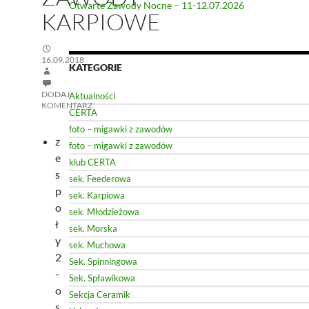
Otwarte Zawody Nocne – 11-12.07.2026
KARPIOWE
16.09.2018
KATEGORIE
DODAJ
Aktualności
KOMENTARZ
CERTA
foto – migawki z zawodów
z
foto – migawki z zawodów
e
klub CERTA
s
sek. Feederowa
p
sek. Karpiowa
o
sek. Młodzieżowa
ł
sek. Morska
y
sek. Muchowa
2
Sek. Spinningowa
-
Sek. Spławikowa
o
Sekcja Ceramik
s