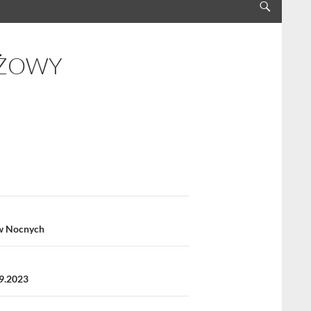
EŻOWY
ów Nocnych
09.2023