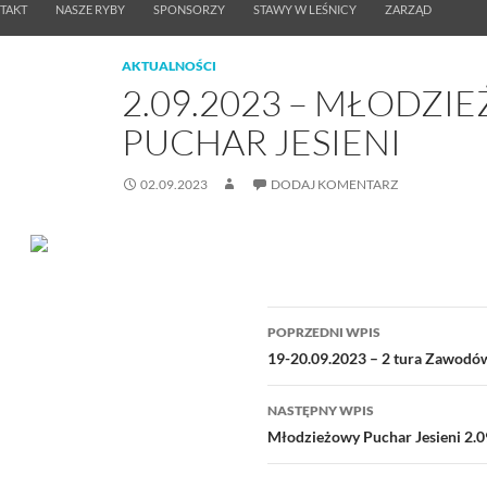
TAKT
NASZE RYBY
SPONSORZY
STAWY W LEŚNICY
ZARZĄD
AKTUALNOŚCI
2.09.2023 – MŁODZI
PUCHAR JESIENI
02.09.2023
DODAJ KOMENTARZ
Nawigacja
POPRZEDNI WPIS
wpisu
19-20.09.2023 – 2 tura Zawod
NASTĘPNY WPIS
Młodzieżowy Puchar Jesieni 2.