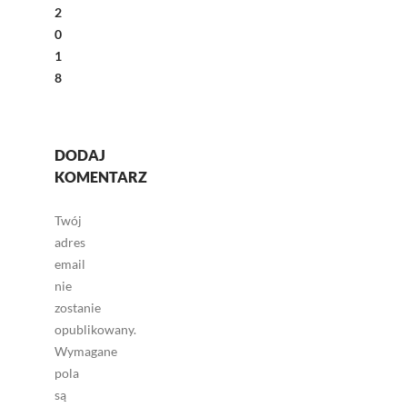
2
0
1
8
DODAJ
KOMENTARZ
Twój
adres
email
nie
zostanie
opublikowany.
Wymagane
pola
są