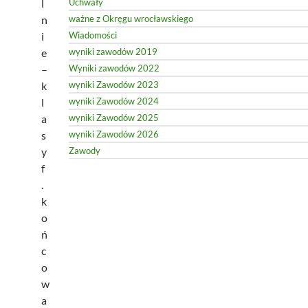
l
Uchwały
n
ważne z Okręgu wrocławskiego
i
Wiadomości
e
wyniki zawodów 2019
–
Wyniki zawodów 2022
k
wyniki Zawodów 2023
l
wyniki Zawodów 2024
a
wyniki Zawodów 2025
s
wyniki Zawodów 2026
y
Zawody
f
.
k
o
ń
c
o
w
a