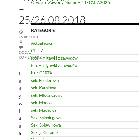
Otwarte Zawody Nocne – 11-12.07.2026
–
25/26.08.2018
KATEGORIE
26.08.2018
Aktualności
CERTA
DODAJ
KOMENTARZ
foto – migawki z zawodów
foto – migawki z zawodów
i
klub CERTA
n
sek. Feederowa
d
sek. Karpiowa
y
sek. Młodzieżowa
w
sek. Morska
i
sek. Muchowa
d
Sek. Spinningowa
u
Sek. Spławikowa
a
Sekcja Ceramik