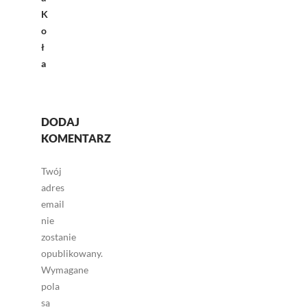
K
o
ł
a
DODAJ
KOMENTARZ
Twój
adres
email
nie
zostanie
opublikowany.
Wymagane
pola
są