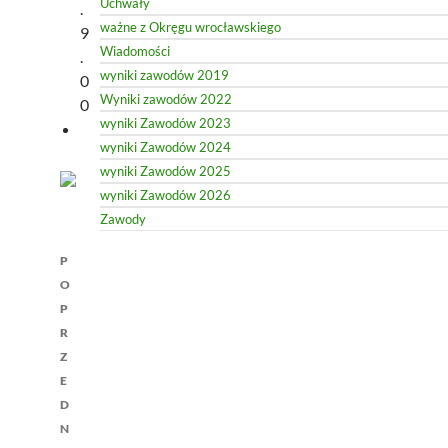
Uchwały
.
ważne z Okręgu wrocławskiego
9
Wiadomości
.
wyniki zawodów 2019
0
Wyniki zawodów 2022
0
wyniki Zawodów 2023
wyniki Zawodów 2024
wyniki Zawodów 2025
wyniki Zawodów 2026
Zawody
Nawigacja
P
wpisu
O
P
R
Z
E
D
N