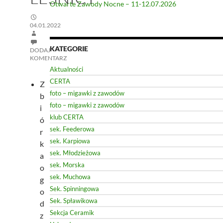
Otwarte Zawody Nocne – 11-12.07.2026
04.01.2022
KATEGORIE
DODAJ
KOMENTARZ
Aktualności
CERTA
Z
foto – migawki z zawodów
b
foto – migawki z zawodów
i
klub CERTA
ó
sek. Feederowa
r
sek. Karpiowa
k
sek. Młodzieżowa
a
sek. Morska
o
sek. Muchowa
g
Sek. Spinningowa
o
Sek. Spławikowa
d
Sekcja Ceramik
z