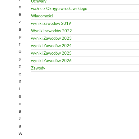
Uchwały
n
ważne z Okręgu wrocławskiego
e
Wiadomości
z
wyniki zawodów 2019
a
Wyniki zawodów 2022
p
wyniki Zawodów 2023
r
wyniki Zawodów 2024
o
wyniki Zawodów 2025
s
wyniki Zawodów 2026
z
Zawody
e
n
i
e
n
a
z
a
w