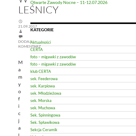
Otwarte Zawody Nocne – 11-12.07.2026
LEŚNICY
21.09.2017
KATEGORIE
DODAJ
Aktualności
KOMENTARZ
CERTA
foto – migawki z zawodów
M
foto – migawki z zawodów
a
klub CERTA
m
sek. Feederowa
y
sek. Karpiowa
o
sek. Młodzieżowa
f
sek. Morska
i
sek. Muchowa
c
Sek. Spinningowa
j
Sek. Spławikowa
a
Sekcja Ceramik
l