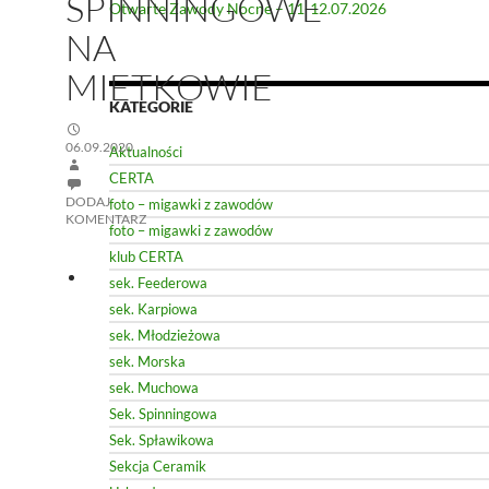
SPINNINGOWE
Otwarte Zawody Nocne – 11-12.07.2026
NA
MIETKOWIE
KATEGORIE
06.09.2020
Aktualności
CERTA
DODAJ
foto – migawki z zawodów
KOMENTARZ
foto – migawki z zawodów
klub CERTA
sek. Feederowa
sek. Karpiowa
sek. Młodzieżowa
sek. Morska
sek. Muchowa
Sek. Spinningowa
Sek. Spławikowa
Sekcja Ceramik