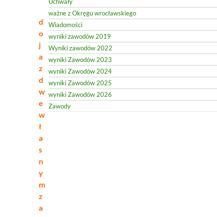
Uchwały
ważne z Okręgu wrocławskiego
d
Wiadomości
o
wyniki zawodów 2019
j
Wyniki zawodów 2022
a
wyniki Zawodów 2023
z
wyniki Zawodów 2024
d
wyniki Zawodów 2025
w
wyniki Zawodów 2026
e
Zawody
w
ł
a
s
n
y
m
z
a