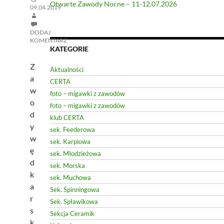
Otwarte Zawody Nocne – 11-12.07.2026
09.04.2019
DODAJ
KOMENTARZ
KATEGORIE
Z
Aktualności
a
CERTA
w
foto – migawki z zawodów
o
foto – migawki z zawodów
d
klub CERTA
y
sek. Feederowa
w
sek. Karpiowa
ę
sek. Młodzieżowa
d
sek. Morska
k
sek. Muchowa
a
Sek. Spinningowa
r
Sek. Spławikowa
s
Sekcja Ceramik
k