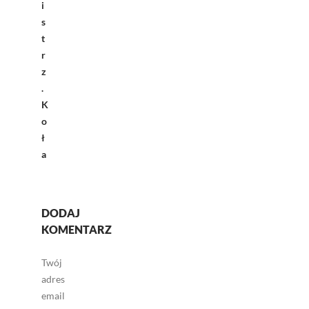
i
s
t
r
z
.
K
o
ł
a
DODAJ
KOMENTARZ
Twój
adres
email