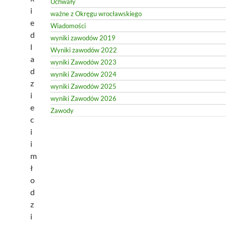
Uchwały
i
ważne z Okręgu wrocławskiego
e
Wiadomości
d
wyniki zawodów 2019
l
Wyniki zawodów 2022
a
wyniki Zawodów 2023
d
wyniki Zawodów 2024
z
wyniki Zawodów 2025
i
wyniki Zawodów 2026
e
Zawody
c
i
i
m
ł
o
d
z
i