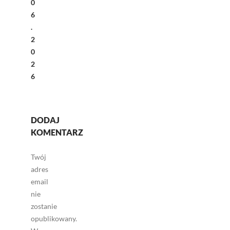
0
6
.
2
0
2
6
DODAJ
KOMENTARZ
Twój
adres
email
nie
zostanie
opublikowany.