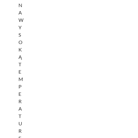
N
A
W
Y
S
O
K
Ą
T
E
M
P
E
R
A
T
U
R