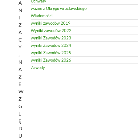
Uchwały
A
ważne z Okręgu wrocławskiego
N
Wiadomości
I
wyniki zawodów 2019
Z
Wyniki zawodów 2022
A
wyniki Zawodów 2023
C
wyniki Zawodów 2024
Y
wyniki Zawodów 2025
J
wyniki Zawodów 2026
N
Zawody
A
Z
E
W
Z
G
L
Ę
D
U