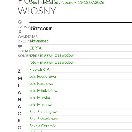
Otwarte Zawody Nocne – 11-12.07.2026
WIOSNY
12.06.2026
KATEGORIE
WALDEMAR
Aktualności
DRELICHOWSKI
CERTA
DODAJ
foto – migawki z zawodów
KOMENTARZ
foto – migawki z zawodów
klub CERTA
Z
sek. Feederowa
M
sek. Karpiowa
I
sek. Młodzieżowa
A
sek. Morska
N
sek. Muchowa
A
Sek. Spinningowa
O
Sek. Spławikowa
R
Sekcja Ceramik
G