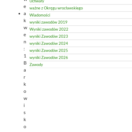
Uchwały
e
ważne z Okręgu wrocławskiego
a
Wiadomości
k
wyniki zawodów 2019
w
Wyniki zawodów 2022
e
wyniki Zawodów 2023
n
wyniki Zawodów 2024
:
wyniki Zawodów 2025
1
wyniki Zawodów 2026
B
Zawody
a
r
k
o
w
i
s
k
o