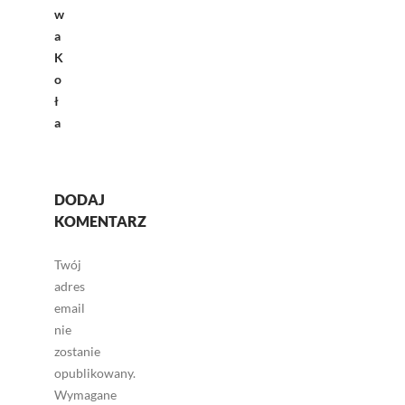
w
a
K
o
ł
a
DODAJ
KOMENTARZ
Twój
adres
email
nie
zostanie
opublikowany.
Wymagane