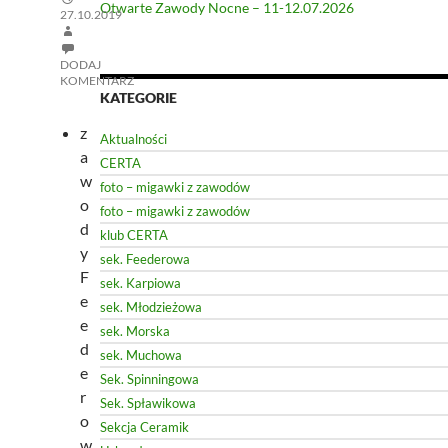
Otwarte Zawody Nocne – 11-12.07.2026
27.10.2019
DODAJ
KOMENTARZ
KATEGORIE
z
Aktualności
a
CERTA
w
foto – migawki z zawodów
o
foto – migawki z zawodów
d
klub CERTA
y
sek. Feederowa
F
sek. Karpiowa
e
sek. Młodzieżowa
e
sek. Morska
d
sek. Muchowa
e
Sek. Spinningowa
r
Sek. Spławikowa
o
Sekcja Ceramik
w