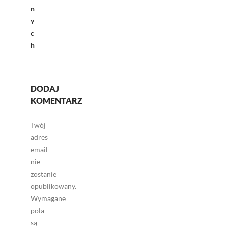
n
y
c
h
DODAJ
KOMENTARZ
Twój
adres
email
nie
zostanie
opublikowany.
Wymagane
pola
są