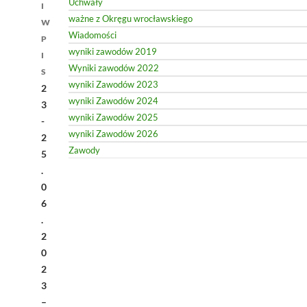
Uchwały
I
ważne z Okręgu wrocławskiego
W
Wiadomości
P
wyniki zawodów 2019
I
Wyniki zawodów 2022
S
wyniki Zawodów 2023
2
wyniki Zawodów 2024
3
wyniki Zawodów 2025
-
wyniki Zawodów 2026
2
Zawody
5
.
0
6
.
2
0
2
3
–