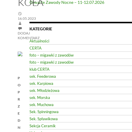
KOŁA
Otwarte Zawody Nocne – 11-12.07.2026
16.05.2023
KATEGORIE
DODAJ
KOMENTARZ
Aktualności
CERTA
foto – migawki z zawodów
foto – migawki z zawodów
klub CERTA
Nawigacja
sek. Feederowa
P
sek. Karpiowa
wpisu
O
sek. Młodzieżowa
P
sek. Morska
R
sek. Muchowa
Z
Sek. Spinningowa
E
Sek. Spławikowa
D
Sekcja Ceramik
N