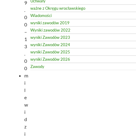
Uchwały
9
ważne z Okręgu wrocławskiego
.
Wiadomości
0
wyniki zawodów 2019
0
Wyniki zawodów 2022
–
wyniki Zawodów 2023
1
wyniki Zawodów 2024
3
wyniki Zawodów 2025
.
wyniki Zawodów 2026
0
Zawody
0
m
i
l
e
w
i
d
z
i