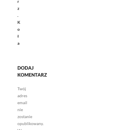
r
z
.
K
o
ł
a
DODAJ
KOMENTARZ
Twój
adres
email
nie
zostanie
opublikowany.