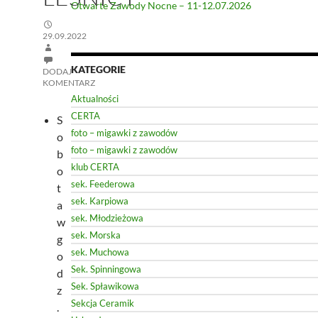
Otwarte Zawody Nocne – 11-12.07.2026
29.09.2022
KATEGORIE
DODAJ
KOMENTARZ
Aktualności
CERTA
S
foto – migawki z zawodów
o
foto – migawki z zawodów
b
klub CERTA
o
sek. Feederowa
t
sek. Karpiowa
a
sek. Młodzieżowa
w
sek. Morska
g
sek. Muchowa
o
Sek. Spinningowa
d
Sek. Spławikowa
z
Sekcja Ceramik
.