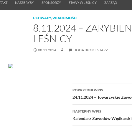
TAKT
NASZE RYBY
SPONSORZY
STAWY W LEŚNICY
ZARZĄD
UCHWAŁY
,
WIADOMOŚCI
8.11.2024 – ZARYBIEN
LEŚNICY
08.11.2024
DODAJ KOMENTARZ
Nawigacja
POPRZEDNI WPIS
wpisu
24.11.2024 – Towarzyskie Zawo
NASTĘPNY WPIS
Kalendarz Zawodów Wędkarski