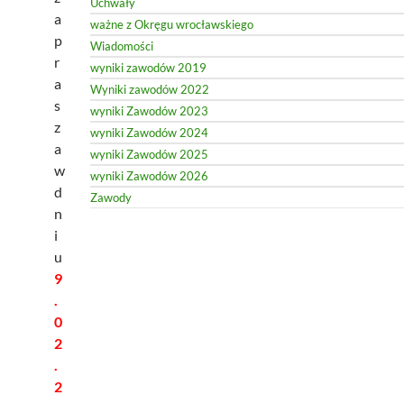
Uchwały
a
ważne z Okręgu wrocławskiego
p
Wiadomości
r
wyniki zawodów 2019
a
Wyniki zawodów 2022
s
wyniki Zawodów 2023
z
wyniki Zawodów 2024
a
wyniki Zawodów 2025
w
wyniki Zawodów 2026
d
Zawody
n
i
u
9
.
0
2
.
2