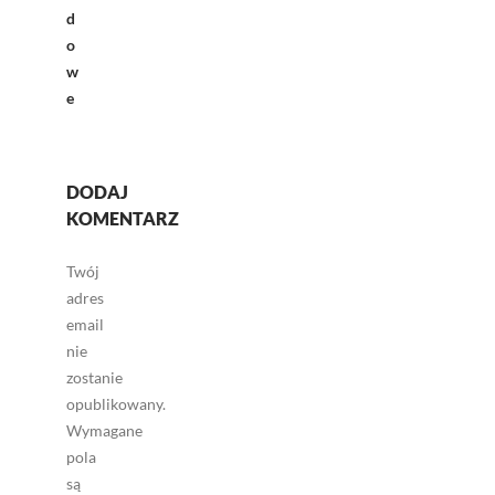
d
o
w
e
DODAJ
KOMENTARZ
Twój
adres
email
nie
zostanie
opublikowany.
Wymagane
pola
są