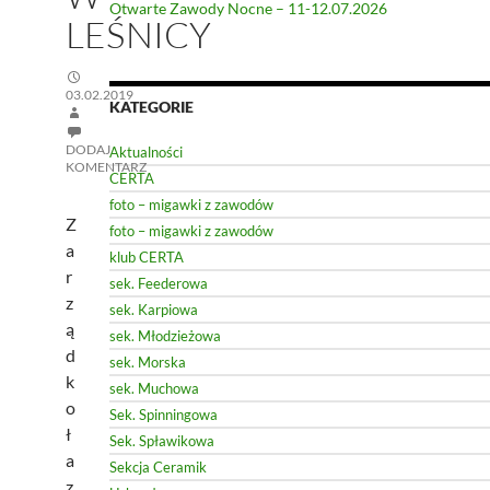
Otwarte Zawody Nocne – 11-12.07.2026
LEŚNICY
03.02.2019
KATEGORIE
DODAJ
Aktualności
KOMENTARZ
CERTA
foto – migawki z zawodów
Z
foto – migawki z zawodów
a
klub CERTA
r
sek. Feederowa
z
sek. Karpiowa
ą
sek. Młodzieżowa
d
sek. Morska
k
sek. Muchowa
o
Sek. Spinningowa
ł
Sek. Spławikowa
a
Sekcja Ceramik
z