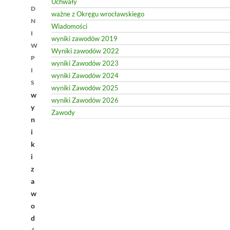
Uchwały
D
ważne z Okręgu wrocławskiego
N
Wiadomości
I
wyniki zawodów 2019
W
Wyniki zawodów 2022
P
wyniki Zawodów 2023
I
wyniki Zawodów 2024
S
wyniki Zawodów 2025
w
wyniki Zawodów 2026
y
Zawody
n
i
k
i
z
a
w
o
d