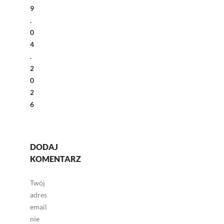
9
.
0
4
.
2
0
2
6
DODAJ
KOMENTARZ
Twój
adres
email
nie