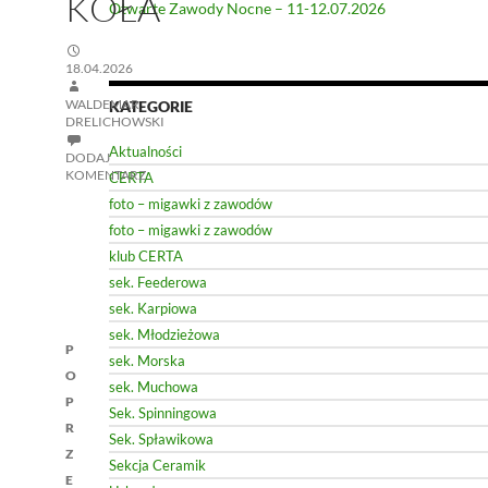
KOŁA
Otwarte Zawody Nocne – 11-12.07.2026
18.04.2026
WALDEMAR
KATEGORIE
DRELICHOWSKI
Aktualności
DODAJ
KOMENTARZ
CERTA
foto – migawki z zawodów
foto – migawki z zawodów
klub CERTA
sek. Feederowa
sek. Karpiowa
Nawigacja
sek. Młodzieżowa
P
sek. Morska
wpisu
O
sek. Muchowa
P
Sek. Spinningowa
R
Sek. Spławikowa
Z
Sekcja Ceramik
E