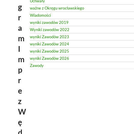
Uchwały
g
ważne z Okręgu wrocławskiego
r
Wiadomości
wyniki zawodów 2019
a
Wyniki zawodów 2022
m
wyniki Zawodów 2023
wyniki Zawodów 2024
I
wyniki Zawodów 2025
m
wyniki Zawodów 2026
Zawody
p
r
e
z
W
ę
d