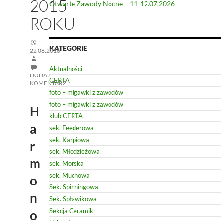
2015
Otwarte Zawody Nocne – 11-12.07.2026
ROKU
KATEGORIE
22.08.2016
Aktualności
DODAJ
CERTA
KOMENTARZ
foto – migawki z zawodów
foto – migawki z zawodów
H
klub CERTA
a
sek. Feederowa
sek. Karpiowa
r
sek. Młodzieżowa
m
sek. Morska
sek. Muchowa
o
Sek. Spinningowa
n
Sek. Spławikowa
Sekcja Ceramik
o