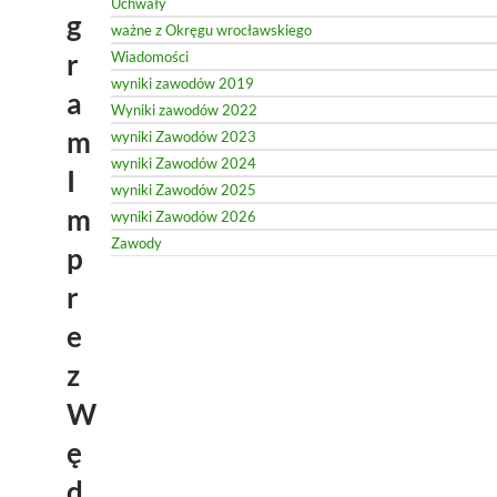
Uchwały
g
ważne z Okręgu wrocławskiego
r
Wiadomości
wyniki zawodów 2019
a
Wyniki zawodów 2022
m
wyniki Zawodów 2023
wyniki Zawodów 2024
I
wyniki Zawodów 2025
m
wyniki Zawodów 2026
Zawody
p
r
e
z
W
ę
d