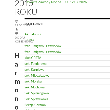
2015
Otwarte Zawody Nocne – 11-12.07.2026
ROKU
KATEGORIE
12.05.2015
Aktualności
DODAJ
CERTA
KOMENTARZ
foto – migawki z zawodów
foto – migawki z zawodów
H
klub CERTA
a
sek. Feederowa
sek. Karpiowa
r
sek. Młodzieżowa
m
sek. Morska
sek. Muchowa
o
Sek. Spinningowa
n
Sek. Spławikowa
Sekcja Ceramik
o