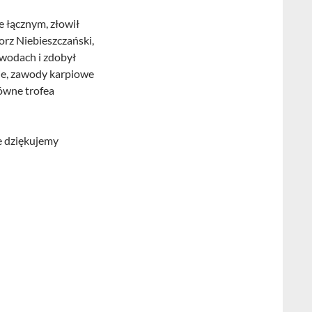
e łącznym, złowił
orz Niebieszczański,
awodach i zdobył
nie, zawody karpiowe
łówne trofea
e dziękujemy