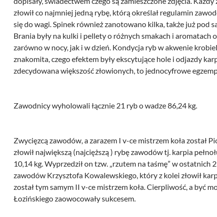
dopisały, świadectwem czego są zamieszczone zdjęcia. Każdy
złowił co najmniej jedną rybę, którą określał regulamin zawo
się do wagi. Spinek również zanotowano kilka, także już pod
Brania były na kulki i pellety o różnych smakach i aromatach o
zarówno w nocy, jak i w dzień. Kondycja ryb w akwenie krobie
znakomita, czego efektem były ekscytujące hole i odjazdy kar
zdecydowana większość złowionych, to jednocyfrowe egzemp
Zawodnicy wyholowali łącznie 21 ryb o wadze 86,24 kg.
Zwycięzcą zawodów, a zarazem I v-ce mistrzem koła został Pio
złowił największą (najcięższą ) rybę zawodów tj. karpia pełno
10,14 kg. Wyprzedził on tzw. „rzutem na taśmę” w ostatnich
zawodów Krzysztofa Kowalewskiego, który z kolei złowił karpi
został tym samym II v-ce mistrzem koła. Cierpliwość, a być m
Łozińskiego zaowocowały sukcesem.