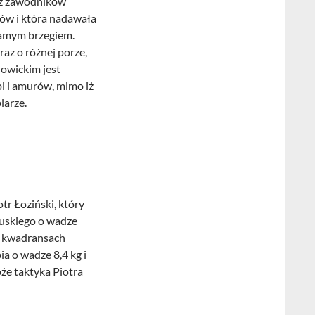
 z zawodników
dów i która nadawała
 samym brzegiem.
raz o różnej porze,
lowickim jest
pi i amurów, mimo iż
larze.
tr Łoziński, który
łuskiego o wadze
 2 kwadransach
a o wadze 8,4 kg i
oże taktyka Piotra