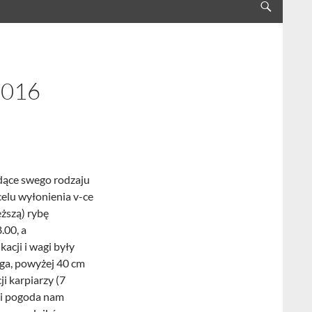
2016
dące swego rodzaju
lu wyłonienia v-ce
ęższą) rybę
.00, a
acji i wagi były
yga, powyżej 40 cm
i karpiarzy (7
 i pogoda nam