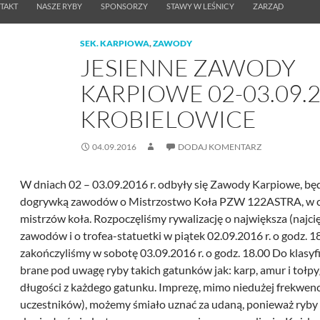
TAKT
NASZE RYBY
SPONSORZY
STAWY W LEŚNICY
ZARZĄD
SEK. KARPIOWA
,
ZAWODY
JESIENNE ZAWODY
KARPIOWE 02-03.09.
KROBIELOWICE
04.09.2016
DODAJ KOMENTARZ
W dniach 02 – 03.09.2016 r. odbyły się Zawody Karpiowe, bę
dogrywką zawodów o Mistrzostwo Koła PZW 122ASTRA, w ce
mistrzów koła. Rozpoczęliśmy rywalizację o największa (najci
zawodów i o trofea-statuetki w piątek 02.09.2016 r. o godz. 18
zakończyliśmy w sobotę 03.09.2016 r. o godz. 18.00 Do klasyfik
brane pod uwagę ryby takich gatunków jak: karp, amur i tołp
długości z każdego gatunku. Imprezę, mimo niedużej frekwencj
uczestników), możemy śmiało uznać za udaną, ponieważ ryby