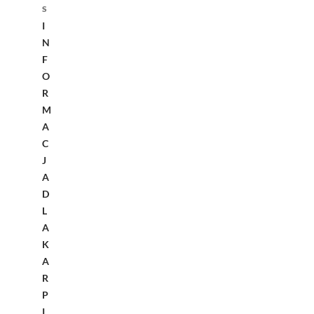
S
I
N
F
O
R
M
A
C
J
A
D
L
A
K
A
R
P
I