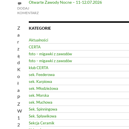
Otwarte Zawody Nocne – 11-12.07.2026
DODAJ
KOMENTARZ
Z
KATEGORIE
a
Aktualności
r
CERTA
z
foto – migawki z zawodów
ą
foto – migawki z zawodów
d
klub CERTA
K
sek. Feederowa
o
sek. Karpiowa
ł
sek. Młodzieżowa
a
sek. Morska
P
sek. Muchowa
Z
Sek. Spinningowa
W
Sek. Spławikowa
1
Sekcja Ceramik
2