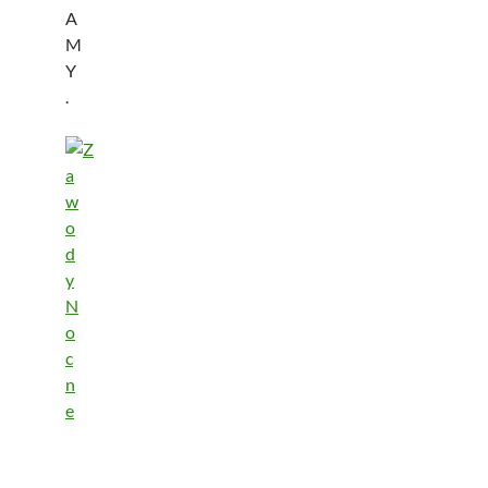
A
M
Y
.