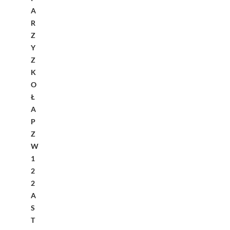
A
R
Z
Y
Z
K
O
Ł
A
P
Z
W
1
2
2
A
S
T