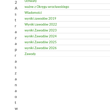
Uchwały
2
ważne z Okręgu wrocławskiego
A
Wiadomości
s
wyniki zawodów 2019
t
Wyniki zawodów 2022
r
wyniki Zawodów 2023
a
wyniki Zawodów 2024
z
wyniki Zawodów 2025
a
wyniki Zawodów 2026
p
Zawody
r
a
s
z
a
n
a
o
t
w