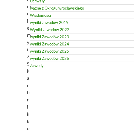
Uchwały
m
ważne z Okręgu wrocławskiego
u
Wiadomości
j
wyniki zawodów 2019
e
Wyniki zawodów 2022
m
wyniki Zawodów 2023
y
wyniki Zawodów 2024
i
wyniki Zawodów 2025
ż
wyniki Zawodów 2026
S
Zawody
k
a
r
b
n
i
k
k
o