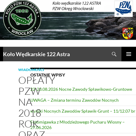
Przejdź
do
treści
Szukaj
Koło Wędkarskie 122 Astra
MENU
GŁÓWN
WIADOMOŚCI
OSTATNIE WPISY
OPŁATY
PZW
22-23.08.2026 Nocne Zawody Spławikowo-Gruntowe
NA
UWAGA – Zmiana terminu Zawodów Nocnych
2018
wyniki Nocnych Zawodów Spławik-Grunt – 11/12.07 br
ROK
Fotomigawka z Młodzieżowego Pucharu Wiosny –
27.06.2026
ORAZ