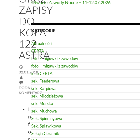
Otwarte Zawody Nocne – 11-12.07.2026
ZAPISY
DO
KOŁA
KATEGORIE
122
Aktualności
ASTRA
CERTA
foto – migawki z zawodów
foto – migawki z zawodów
02.01.2018
klub CERTA
sek. Feederowa
DODAJ
sek. Karpiowa
KOMENTARZ
sek. Młodzieżowa
sek. Morska
I
sek. Muchowa
n
Sek. Spinningowa
f
Sek. Spławikowa
o
Sekcja Ceramik
r