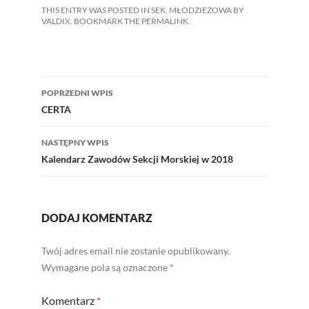
THIS ENTRY WAS POSTED IN
SEK. MŁODZIEŻOWA
BY
VALDIX
. BOOKMARK THE
PERMALINK
.
Nawigacja
POPRZEDNI WPIS
wpisu
CERTA
NASTĘPNY WPIS
Kalendarz Zawodów Sekcji Morskiej w 2018
DODAJ KOMENTARZ
Twój adres email nie zostanie opublikowany.
Wymagane pola są oznaczone
*
Komentarz
*