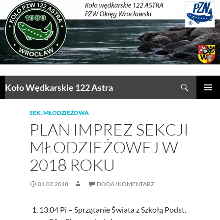
Przejdź
do
treści
Szukaj
Koło Wędkarskie 122 Astra
MENU
GŁÓWN
SEK. MŁODZIEŻOWA
PLAN IMPREZ SEKCJI
MŁODZIEŻOWEJ W
2018 ROKU
01.02.2018
DODAJ KOMENTARZ
13.04 Pi – Sprzątanie Świata z Szkołą Podst.