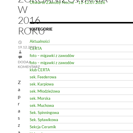
Otwarte Zawody Nocne – 11-12.07.2026
W
2016
ROKU
KATEGORIE
Aktualności
19.12.2015
CERTA
foto – migawki z zawodów
DODAJ
foto – migawki z zawodów
KOMENTARZ
klub CERTA
sek. Feederowa
Z
sek. Karpiowa
a
sek. Młodzieżowa
p
sek. Morska
r
sek. Muchowa
a
Sek. Spinningowa
s
Sek. Spławikowa
z
Sekcja Ceramik
a