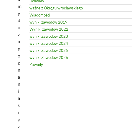
Uchwały
m
ważne z Okręgu wrocławskiego
y
Wiadomości
d
wyniki zawodów 2019
o
Wyniki zawodów 2022
z
wyniki Zawodów 2023
a
wyniki Zawodów 2024
p
wyniki Zawodów 2025
o
wyniki Zawodów 2026
z
Zawody
n
a
n
i
a
s
i
ę
z