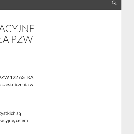
ACYJNE
ŁA PZW
ła PZW 122 ASTRA
 uczestniczenia w
zystkich są
acyjne, celem