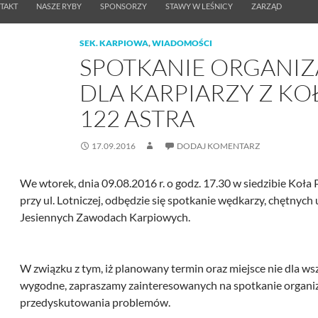
TAKT
NASZE RYBY
SPONSORZY
STAWY W LEŚNICY
ZARZĄD
SEK. KARPIOWA
,
WIADOMOŚCI
SPOTKANIE ORGANIZ
DLA KARPIARZY Z KO
122 ASTRA
17.09.2016
DODAJ KOMENTARZ
We wtorek, dnia 09.08.2016 r. o godz. 17.30 w siedzibie Ko
przy ul. Lotniczej, odbędzie się spotkanie wędkarzy, chętnych
Jesiennych Zawodach Karpiowych.
W związku z tym, iż planowany termin oraz miejsce nie dla ws
wygodne, zapraszamy zainteresowanych na spotkanie organiz
przedyskutowania problemów.