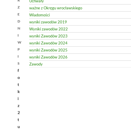
R
Uchwały
Z
ważne z Okręgu wrocławskiego
E
Wiadomości
D
wyniki zawodów 2019
N
Wyniki zawodów 2022
I
wyniki Zawodów 2023
W
wyniki Zawodów 2024
P
wyniki Zawodów 2025
I
wyniki Zawodów 2026
S
Zawody
f
o
t
k
i
z
2
t
u