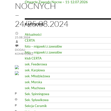
Otwarte Zawody Nocne – 11-12.07.2026
NOCNYCH
–
24/25.08.2024
KATEGORIE
Aktualności
25.08.2024
CERTA
foto – migawki z zawodów
DODAJ
foto – migawki z zawodów
KOMENTARZ
klub CERTA
sek. Feederowa
sek. Karpiowa
sek. Młodzieżowa
sek. Morska
sek. Muchowa
Nawigacja
P
Sek. Spinningowa
wpisu
O
Sek. Spławikowa
P
Sekcja Ceramik