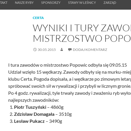
TAKT
NASZE RYBY
SPONSORZY
STAWY W LEŚNICY
ZARZĄD
CERTA
WYNIKI I TURY ZAW
MISTRZOSTWO POP
30.05.2015
DODAJ KOMENTARZ
I tura zawodów o mistrzostwo Popowic odbyła się 09.05.15
Udział wzięło 15 wędkarzy. Zawody odbyły się na murku-mi
klubu
Certa
. Pogoda dopisała, a i wędkarze po zimowym letarg
spróbować swoich sił w rywalizacji i przybyli w licznym gronie
Po 4 godz. rywalizacji, tyle trwały zawody i zważeniu ryb wył
najlepszych zawodników:
Piotr Tuszyński
– 4860g
Zdzisław Domagała
– 3510g
Lesław Pukacz
– 3490g