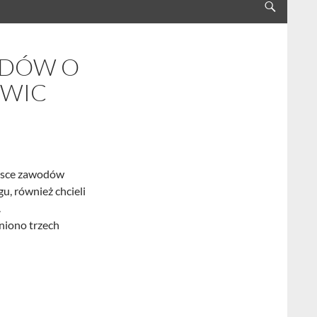
ODÓW O
OWIC
ejsce zawodów
u, również chcieli
.
oniono trzech