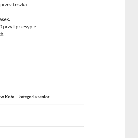
 przez Leszka
asek.
 przy I przesypie.
h.
 Koła – kategoria senior