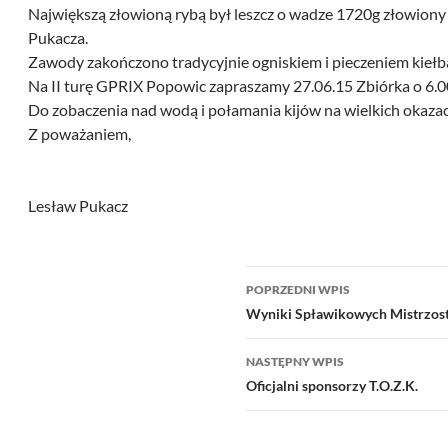
Największą złowioną rybą był leszcz o wadze 1720g złowiony
Pukacza.
Zawody zakończono tradycyjnie ogniskiem i pieczeniem kiełb
Na II turę GPRIX Popowic zapraszamy 27.06.15 Zbiórka o 6.00
Do zobaczenia nad wodą i połamania kijów na wielkich okazac
Z poważaniem,
Lesław Pukacz
Nawigacja
POPRZEDNI WPIS
wpisu
Wyniki Spławikowych Mistrzostw
NASTĘPNY WPIS
Oficjalni sponsorzy T.O.Z.K.