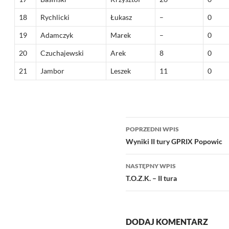
18
Rychlicki
Łukasz
–
0
19
Adamczyk
Marek
–
0
20
Czuchajewski
Arek
8
0
21
Jambor
Leszek
11
0
Nawigacja
POPRZEDNI WPIS
wpisu
Wyniki II tury GPRIX Popowic
NASTĘPNY WPIS
T.O.Z.K. – II tura
DODAJ KOMENTARZ