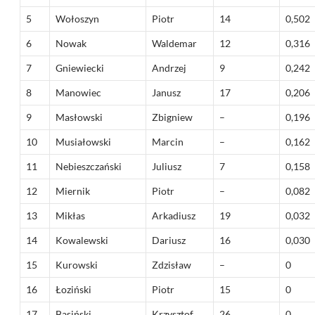
5
Wołoszyn
Piotr
14
0,502
6
Nowak
Waldemar
12
0,316
7
Gniewiecki
Andrzej
9
0,242
8
Manowiec
Janusz
17
0,206
9
Masłowski
Zbigniew
–
0,196
10
Musiałowski
Marcin
–
0,162
11
Nebieszczański
Juliusz
7
0,158
12
Miernik
Piotr
–
0,082
13
Mikłas
Arkadiusz
19
0,032
14
Kowalewski
Dariusz
16
0,030
15
Kurowski
Zdzisław
–
0
16
Łoziński
Piotr
15
0
17
Basiński
Krzysztof
26
0