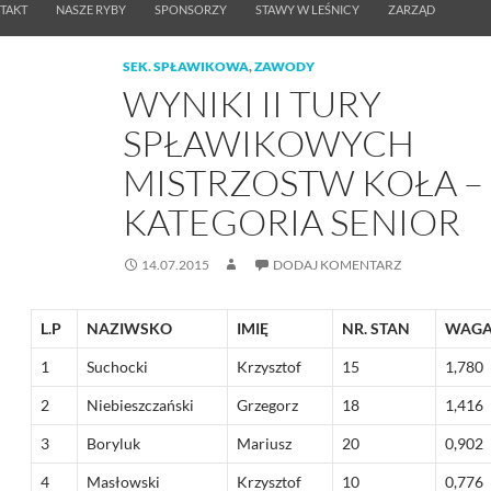
TAKT
NASZE RYBY
SPONSORZY
STAWY W LEŚNICY
ZARZĄD
SEK. SPŁAWIKOWA
,
ZAWODY
WYNIKI II TURY
SPŁAWIKOWYCH
MISTRZOSTW KOŁA –
KATEGORIA SENIOR
14.07.2015
DODAJ KOMENTARZ
L.P
NAZIWSKO
IMIĘ
NR. STAN
WAGA
1
Suchocki
Krzysztof
15
1,780
2
Niebieszczański
Grzegorz
18
1,416
3
Boryluk
Mariusz
20
0,902
4
Masłowski
Krzysztof
10
0,776