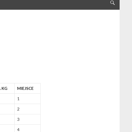
 KG
MIEJSCE
1
2
3
4