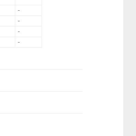
–
–
–
–