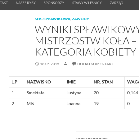
TAKT
NASZE RYBY
SPONSORZY
STAWY W LEŚNICY
ZARZĄD
SEK. SPŁAWIKOWA
,
ZAWODY
WYNIKI SPŁAWIKOW
MISTRZOSTW KOŁA –
KATEGORIA KOBIETY
18.05.2015
DODAJ KOMENTARZ
L.P
NAZWISKO
IMIĘ
NR. STAN
WAG
1
Smektała
Justyna
20
0,144
2
Miś
Joanna
19
0
Nawigacja
POPRZEDNI WPIS