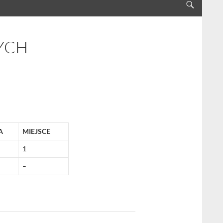
YCH
A
MIEJSCE
1
–