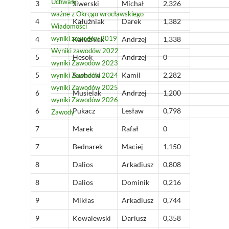
Uchwały
3
Siwerski
Michał
2,326
ważne z Okręgu wrocławskiego
4
Kałużniak
Darek
1,382
Wiadomości
wyniki zawodów 2019
4
Kałużniak
Andrzej
1,338
Wyniki zawodów 2022
5
Hesok
Andrzej
0
wyniki Zawodów 2023
5
Suchacki
Kamil
2,282
wyniki Zawodów 2024
wyniki Zawodów 2025
6
Musielak
Andrzej
1,200
wyniki Zawodów 2026
6
Pukacz
Lesław
0,798
Zawody
7
Marek
Rafał
0
7
Bednarek
Maciej
1,150
8
Dalios
Arkadiusz
0,808
8
Dalios
Dominik
0,216
9
Mikłas
Arkadiusz
0,744
9
Kowalewski
Dariusz
0,358