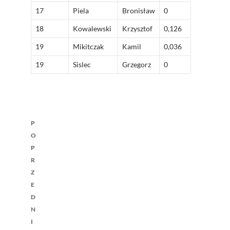
17
Piela
Bronisław
0
18
Kowalewski
Krzysztof
0,126
19
Mikitczak
Kamil
0,036
19
Sislec
Grzegorz
0
Nawigacja
P
wpisu
O
P
R
Z
E
D
N
I