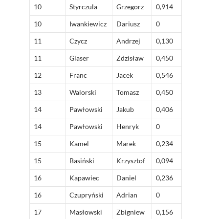
10
Styrczula
Grzegorz
0,914
10
Iwankiewicz
Dariusz
0
11
Czycz
Andrzej
0,130
11
Glaser
Zdzisław
0,450
12
Franc
Jacek
0,546
13
Walorski
Tomasz
0,450
14
Pawłowski
Jakub
0,406
14
Pawłowski
Henryk
0
15
Kamel
Marek
0,234
15
Basiński
Krzysztof
0,094
16
Kapawiec
Daniel
0,236
16
Czupryński
Adrian
0
17
Masłowski
Zbigniew
0,156