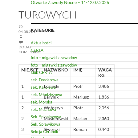
I
Otwarte Zawody Nocne – 11-12.07.2026
TUROWYCH
KATEGORIE
04.08.2015
Aktualności
DODAJ
CERTA
KOMENTARZ
foto – migawki z zawodów
foto – migawki z zawodów
MIEJSCE
NAZWISKO
IMIĘ
WAGA
klub CERTA
KG
sek. Feederowa
1
Łoziński
Piotr
3,486
sek. Karpiowa
sek. Młodzieżowa
1
Baryluk
Mariusz
1,836
sek. Morska
2
Wołoszyn
Piotr
2,056
sek. Muchowa
Sek. Spinningowa
2
Musiałowski
Marian
2,360
Sek. Spławikowa
3
Siwerski
Roman
0,440
Sekcja Ceramik