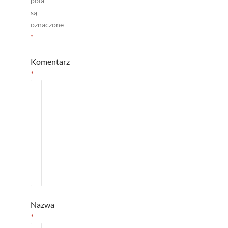
pola
są
oznaczone
*
Komentarz
*
Nazwa
*