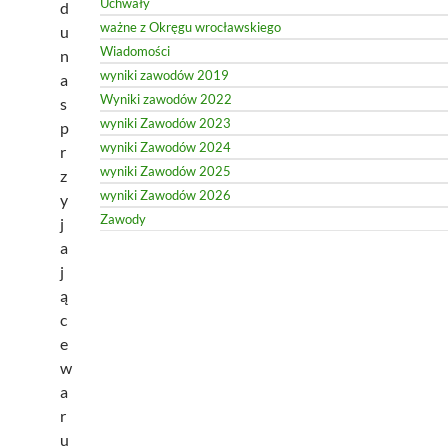
Uchwały
d
ważne z Okręgu wrocławskiego
u
Wiadomości
n
wyniki zawodów 2019
a
Wyniki zawodów 2022
s
wyniki Zawodów 2023
p
wyniki Zawodów 2024
r
wyniki Zawodów 2025
z
wyniki Zawodów 2026
y
Zawody
j
a
j
ą
c
e
w
a
r
u