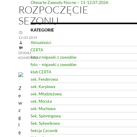
Otwarte Zawody Nocne – 11-12.07.2026
ROZPOCZĘCIE
SEZONU
KATEGORIE
12.03.2019
Aktualności
CERTA
DODAJ
foto – migawki z zawodów
KOMENTARZ
foto – migawki z zawodów
klub CERTA
sek. Feederowa
sek. Karpiowa
Z
sek. Młodzieżowa
e
sek. Morska
w
sek. Muchowa
z
Sek. Spinningowa
g
Sek. Spławikowa
l
Sekcja Ceramik
ę