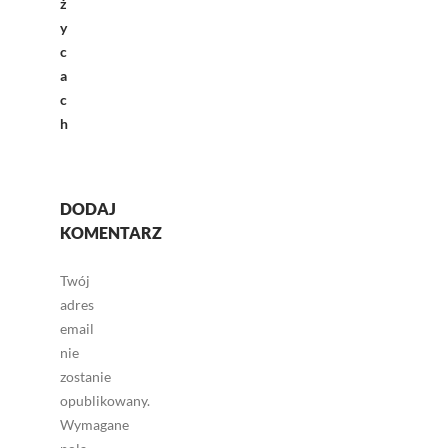
ż
y
c
a
c
h
DODAJ
KOMENTARZ
Twój
adres
email
nie
zostanie
opublikowany.
Wymagane