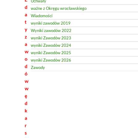
Uchwały
d
ważne z Okręgu wrocławskiego
a
Wiadomości
t
wyniki zawodów 2019
y
Wyniki zawodów 2022
z
wyniki Zawodów 2023
a
wyniki Zawodów 2024
w
wyniki Zawodów 2025
o
wyniki Zawodów 2026
d
Zawody
ó
w
w
ę
d
k
a
r
s