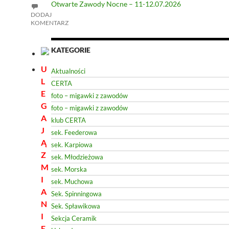
Otwarte Zawody Nocne – 11-12.07.2026
DODAJ
KOMENTARZ
KATEGORIE
U
Aktualności
L
CERTA
E
foto – migawki z zawodów
G
foto – migawki z zawodów
A
klub CERTA
J
sek. Feederowa
Ą
sek. Karpiowa
Z
sek. Młodzieżowa
M
sek. Morska
I
sek. Muchowa
A
Sek. Spinningowa
N
Sek. Spławikowa
I
Sekcja Ceramik
E