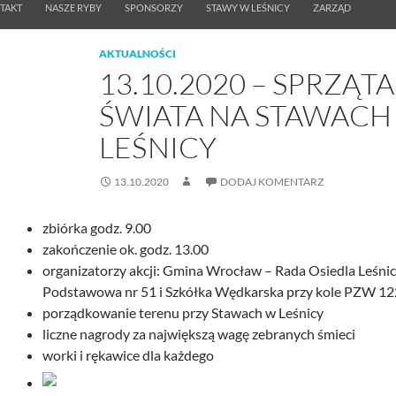
TAKT
NASZE RYBY
SPONSORZY
STAWY W LEŚNICY
ZARZĄD
AKTUALNOŚCI
13.10.2020 – SPRZĄT
ŚWIATA NA STAWACH
LEŚNICY
13.10.2020
DODAJ KOMENTARZ
zbiórka godz. 9.00
zakończenie ok. godz. 13.00
organizatorzy akcji: Gmina Wrocław – Rada Osiedla Leśnic
Podstawowa nr 51 i Szkółka Wędkarska przy kole PZW 1
porządkowanie terenu przy Stawach w Leśnicy
liczne nagrody za największą wagę zebranych śmieci
worki i rękawice dla każdego