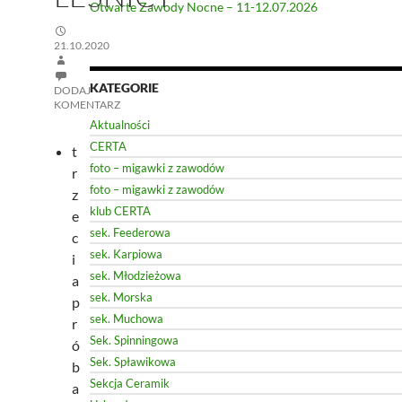
Otwarte Zawody Nocne – 11-12.07.2026
21.10.2020
KATEGORIE
DODAJ
KOMENTARZ
Aktualności
CERTA
t
foto – migawki z zawodów
r
foto – migawki z zawodów
z
klub CERTA
e
sek. Feederowa
c
sek. Karpiowa
i
sek. Młodzieżowa
a
sek. Morska
p
sek. Muchowa
r
Sek. Spinningowa
ó
Sek. Spławikowa
b
Sekcja Ceramik
a