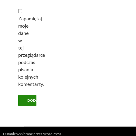
Zapamiętaj
moje
dane
w
tej
przeglądarce
podczas
pisania
kolejnych
komentarzy.
Dumnie wspierane przez WordPress