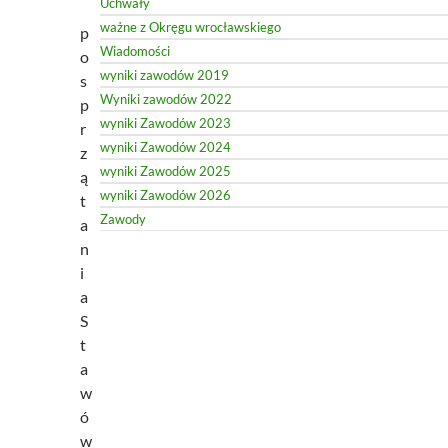
Uchwały
ważne z Okręgu wrocławskiego
p
Wiadomości
o
wyniki zawodów 2019
s
Wyniki zawodów 2022
p
wyniki Zawodów 2023
r
wyniki Zawodów 2024
z
wyniki Zawodów 2025
ą
wyniki Zawodów 2026
t
Zawody
a
n
i
a
S
t
a
w
ó
w