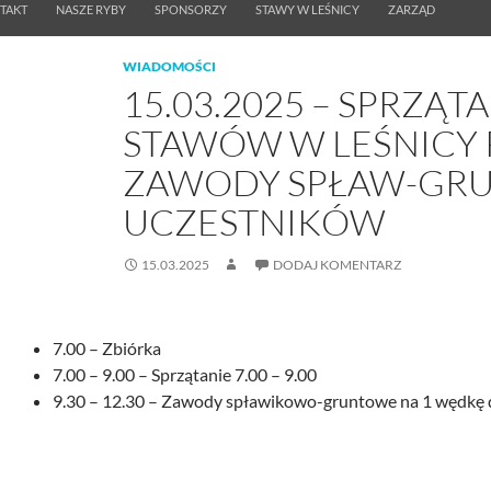
TAKT
NASZE RYBY
SPONSORZY
STAWY W LEŚNICY
ZARZĄD
WIADOMOŚCI
15.03.2025 – SPRZĄT
STAWÓW W LEŚNICY 
ZAWODY SPŁAW-GRU
UCZESTNIKÓW
15.03.2025
DODAJ KOMENTARZ
7.00 – Zbiórka
7.00 – 9.00 – Sprzątanie 7.00 – 9.00
9.30 – 12.30 – Zawody spławikowo-gruntowe na 1 wędkę 