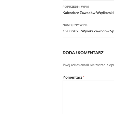
Nawigacja
POPRZEDNI WPIS
wpisu
Kalendarz Zawodów Wędkarski
NASTĘPNY WPIS
15.03.2025 Wyniki Zawodów S
DODAJ KOMENTARZ
Twój adres email nie zostanie o
Komentarz
*