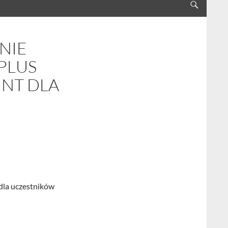
ANIE
PLUS
NT DLA
dla uczestników