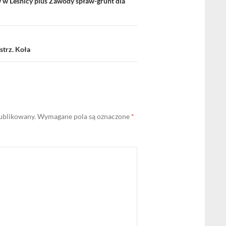
 w Leśnicy plus Zawody spław-grunt dla
trz. Koła
publikowany.
Wymagane pola są oznaczone
*