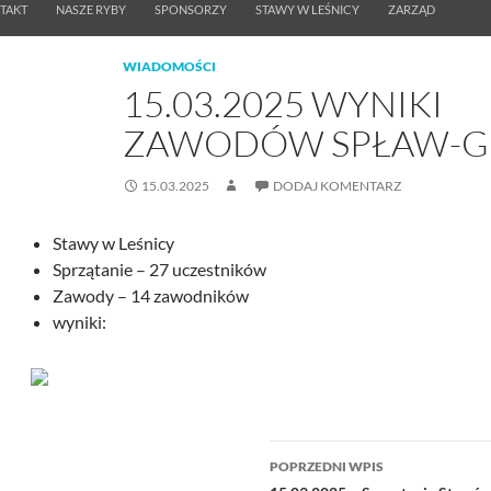
TAKT
NASZE RYBY
SPONSORZY
STAWY W LEŚNICY
ZARZĄD
WIADOMOŚCI
15.03.2025 WYNIKI
ZAWODÓW SPŁAW-G
15.03.2025
DODAJ KOMENTARZ
Stawy w Leśnicy
Sprzątanie – 27 uczestników
Zawody – 14 zawodników
wyniki:
Nawigacja
POPRZEDNI WPIS