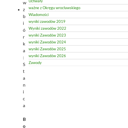
Uchwały
w
ważne z Okręgu wrocławskiego
z
Wiadomości
b
wyniki zawodów 2019
i
Wyniki zawodów 2022
ó
wyniki Zawodów 2023
r
wyniki Zawodów 2024
k
wyniki Zawodów 2025
a
wyniki Zawodów 2026
:
Zawody
S
t
a
n
i
c
a
B
o