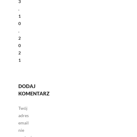
3
.
1
0
.
2
0
2
1
DODAJ
KOMENTARZ
Twój
adres
email
nie