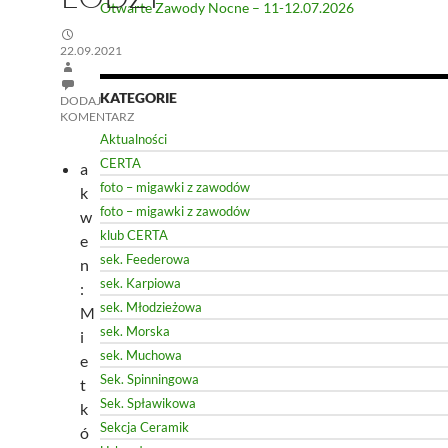
Otwarte Zawody Nocne – 11-12.07.2026
22.09.2021
KATEGORIE
DODAJ
KOMENTARZ
Aktualności
CERTA
a
foto – migawki z zawodów
k
foto – migawki z zawodów
w
klub CERTA
e
sek. Feederowa
n
sek. Karpiowa
:
sek. Młodzieżowa
M
sek. Morska
i
sek. Muchowa
e
Sek. Spinningowa
t
Sek. Spławikowa
k
Sekcja Ceramik
ó