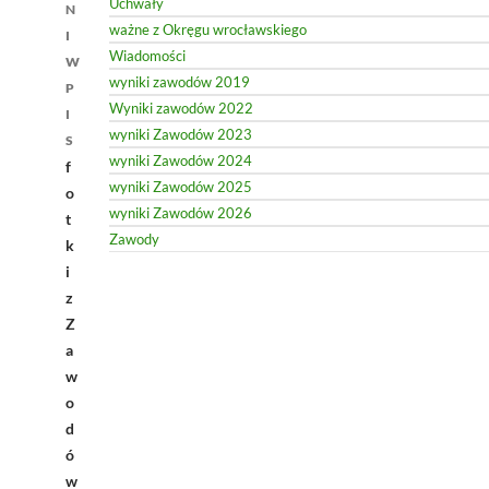
Uchwały
N
ważne z Okręgu wrocławskiego
I
Wiadomości
W
wyniki zawodów 2019
P
Wyniki zawodów 2022
I
wyniki Zawodów 2023
S
wyniki Zawodów 2024
f
wyniki Zawodów 2025
o
wyniki Zawodów 2026
t
Zawody
k
i
z
Z
a
w
o
d
ó
w