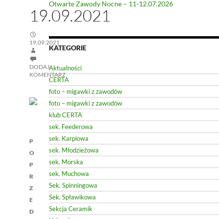
Otwarte Zawody Nocne – 11-12.07.2026
19.09.2021
19.09.2021
KATEGORIE
DODAJ
Aktualności
KOMENTARZ
CERTA
foto – migawki z zawodów
foto – migawki z zawodów
klub CERTA
sek. Feederowa
Nawigacja
sek. Karpiowa
P
sek. Młodzieżowa
wpisu
O
sek. Morska
P
sek. Muchowa
R
Sek. Spinningowa
Z
Sek. Spławikowa
E
Sekcja Ceramik
D