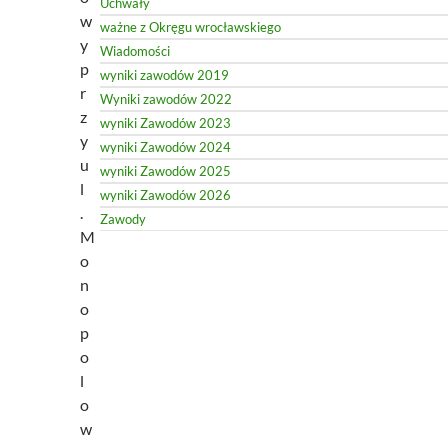
Uchwały
w
ważne z Okręgu wrocławskiego
y
Wiadomości
p
wyniki zawodów 2019
r
Wyniki zawodów 2022
z
wyniki Zawodów 2023
y
wyniki Zawodów 2024
u
wyniki Zawodów 2025
l
wyniki Zawodów 2026
.
Zawody
M
o
n
o
p
o
l
o
w