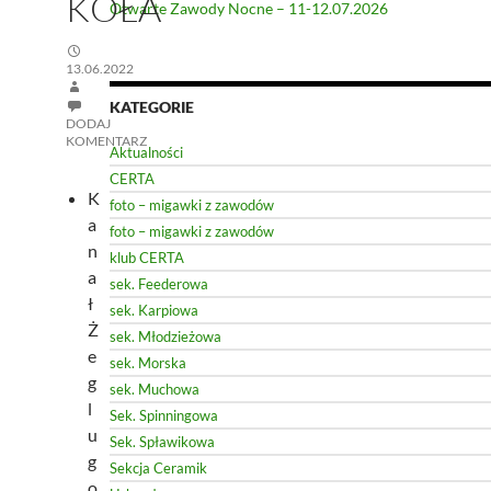
KOŁA
Otwarte Zawody Nocne – 11-12.07.2026
13.06.2022
KATEGORIE
DODAJ
KOMENTARZ
Aktualności
CERTA
K
foto – migawki z zawodów
a
foto – migawki z zawodów
n
klub CERTA
a
sek. Feederowa
ł
sek. Karpiowa
Ż
sek. Młodzieżowa
e
sek. Morska
g
sek. Muchowa
l
Sek. Spinningowa
u
Sek. Spławikowa
g
Sekcja Ceramik
o