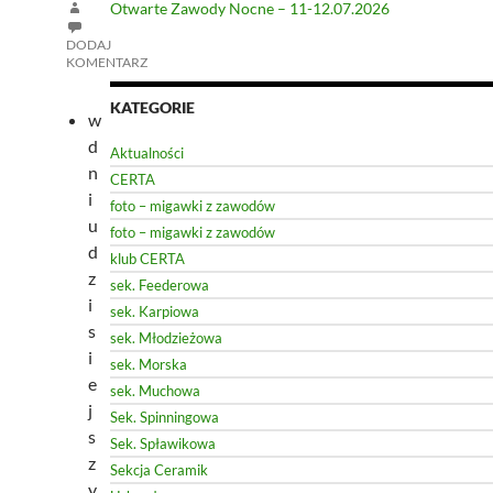
Otwarte Zawody Nocne – 11-12.07.2026
DODAJ
KOMENTARZ
KATEGORIE
w
d
Aktualności
n
CERTA
i
foto – migawki z zawodów
u
foto – migawki z zawodów
d
klub CERTA
z
sek. Feederowa
i
sek. Karpiowa
s
sek. Młodzieżowa
i
sek. Morska
e
sek. Muchowa
j
Sek. Spinningowa
s
Sek. Spławikowa
z
Sekcja Ceramik
y