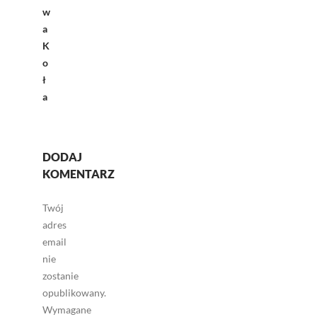
w
a
K
o
ł
a
DODAJ
KOMENTARZ
Twój
adres
email
nie
zostanie
opublikowany.
Wymagane