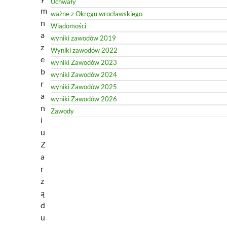
Uchwały
m
ważne z Okręgu wrocławskiego
n
Wiadomości
a
wyniki zawodów 2019
z
Wyniki zawodów 2022
e
wyniki Zawodów 2023
b
wyniki Zawodów 2024
r
wyniki Zawodów 2025
a
wyniki Zawodów 2026
n
Zawody
i
u
Z
a
r
z
ą
d
u