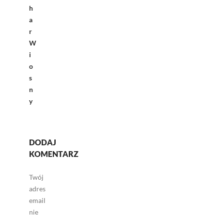
h
a
r
W
i
o
s
n
y
DODAJ
KOMENTARZ
Twój
adres
email
nie