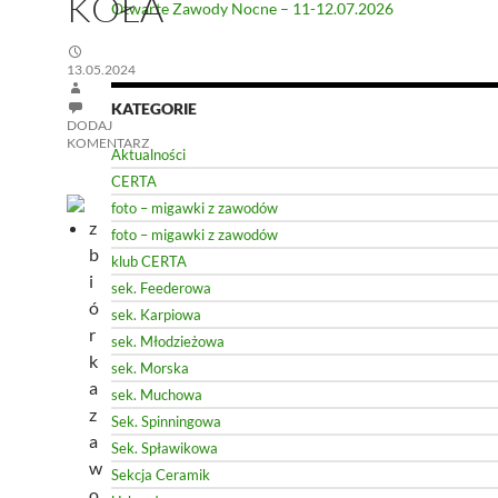
KOŁA
Otwarte Zawody Nocne – 11-12.07.2026
13.05.2024
KATEGORIE
DODAJ
KOMENTARZ
Aktualności
CERTA
foto – migawki z zawodów
z
foto – migawki z zawodów
b
klub CERTA
i
sek. Feederowa
ó
sek. Karpiowa
r
sek. Młodzieżowa
k
sek. Morska
a
sek. Muchowa
z
Sek. Spinningowa
a
Sek. Spławikowa
w
Sekcja Ceramik
o