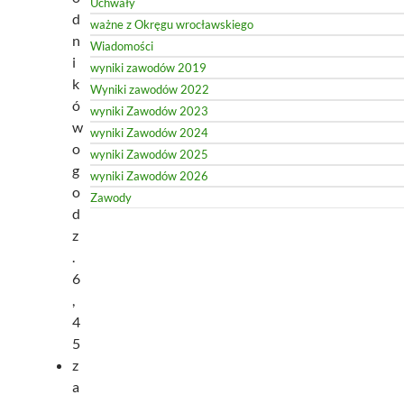
Uchwały
d
ważne z Okręgu wrocławskiego
n
Wiadomości
i
wyniki zawodów 2019
k
Wyniki zawodów 2022
ó
wyniki Zawodów 2023
w
wyniki Zawodów 2024
o
wyniki Zawodów 2025
g
wyniki Zawodów 2026
o
Zawody
d
z
.
6
,
4
5
z
a