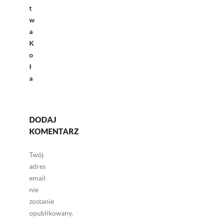
t
w
a
K
o
ł
a
DODAJ
KOMENTARZ
Twój
adres
email
nie
zostanie
opublikowany.