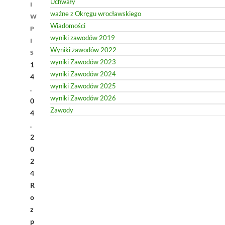
Uchwały
I
ważne z Okręgu wrocławskiego
W
Wiadomości
P
wyniki zawodów 2019
I
Wyniki zawodów 2022
S
wyniki Zawodów 2023
1
wyniki Zawodów 2024
4
wyniki Zawodów 2025
.
wyniki Zawodów 2026
0
Zawody
4
.
2
0
2
4
R
o
z
p