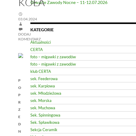
KOŁA
Otwarte Zawody Nocne – 11-12.07.2026
03.04.2024
KATEGORIE
DODAJ
KOMENTARZ
Aktualności
CERTA
foto – migawki z zawodów
foto – migawki z zawodów
klub CERTA
Nawigacja
sek. Feederowa
P
sek. Karpiowa
wpisu
O
sek. Młodzieżowa
P
sek. Morska
R
sek. Muchowa
Z
Sek. Spinningowa
E
Sek. Spławikowa
D
Sekcja Ceramik
N