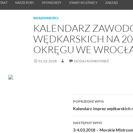
TAKT
NASZE RYBY
SPONSORZY
STAWY W LEŚNICY
ZARZĄD
WIADOMOŚCI
KALENDARZ ZAWO
WĘDKARSKICH NA 20
OKRĘGU WE WROCŁ
01.02.2018
DODAJ KOMENTARZ
Nawigacja
POPRZEDNI WPIS
wpisu
Kalendarz imprez wędkarskich 
NASTĘPNY WPIS
3-4.03.2018 – Morskie Mistrzos