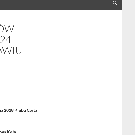
DÓW
24
AWIU
na 2018 Klubu Certa
twa Koła