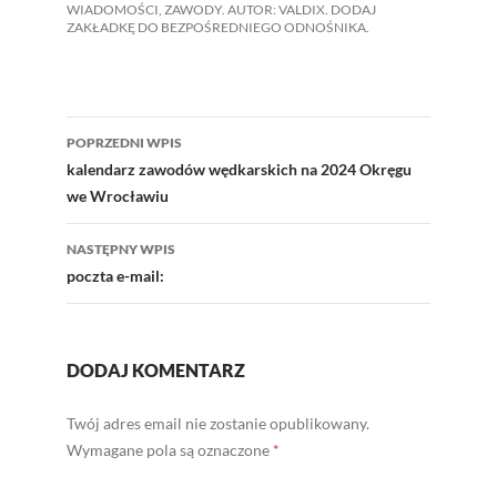
WIADOMOŚCI
,
ZAWODY
. AUTOR:
VALDIX
. DODAJ
ZAKŁADKĘ DO
BEZPOŚREDNIEGO ODNOŚNIKA
.
Nawigacja
POPRZEDNI WPIS
wpisu
kalendarz zawodów wędkarskich na 2024 Okręgu
we Wrocławiu
NASTĘPNY WPIS
poczta e-mail:
DODAJ KOMENTARZ
Twój adres email nie zostanie opublikowany.
Wymagane pola są oznaczone
*