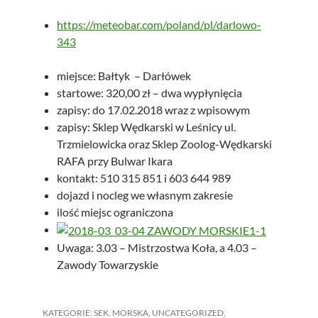
https://meteobar.com/poland/pl/darlowo-
343
miejsce: Bałtyk – Darłówek
startowe: 320,00 zł – dwa wypłynięcia
zapisy: do 17.02.2018 wraz z wpisowym
zapisy: Sklep Wędkarski w Leśnicy ul.
Trzmielowicka oraz Sklep Zoolog-Wędkarski
RAFA przy Bulwar Ikara
kontakt: 510 315 851 i 603 644 989
dojazd i nocleg we własnym zakresie
ilość miejsc ograniczona
Uwaga: 3.03 – Mistrzostwa Koła, a 4.03 –
Zawody Towarzyskie
KATEGORIE:
SEK. MORSKA
,
UNCATEGORIZED
,