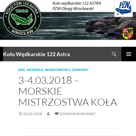
Przejdź
do
treści
Szukaj
Koło Wędkarskie 122 Astra
MENU
GŁÓWN
SEK. MORSKA
,
WIADOMOŚCI
,
ZAWODY
3-4.03.2018 –
MORSKIE
MISTRZOSTWA KOŁA
02.02.2018
DODAJ KOMENTARZ