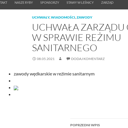
TAKT
NASZE RYBY
SPONSORZY
STAWY W LEŚNICY
ZARZĄD
UCHWAŁY
,
WIADOMOŚCI
,
ZAWODY
UCHWAŁA ZARZĄDU
W SPRAWIE REŻIMU
SANITARNEGO
08.05.2021
DODAJ KOMENTARZ
zawody wędkarskie w reżimie sanitarnym
Nawigacja
POPRZEDNI WPIS