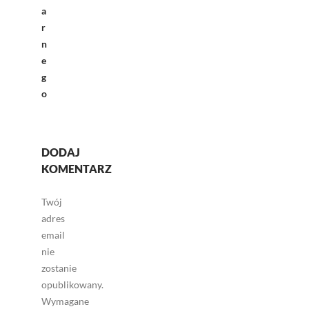
a
r
n
e
g
o
DODAJ
KOMENTARZ
Twój
adres
email
nie
zostanie
opublikowany.
Wymagane