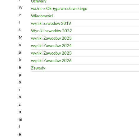
Uchwały
W
ważne z Okręgu wrocławskiego
P
Wiadomości
I
wyniki zawodów 2019
S
Wyniki zawodów 2022
M
wyniki Zawodów 2023
a
wyniki Zawodów 2024
p
wyniki Zawodów 2025
k
wyniki Zawodów 2026
a
Zawody
p
o
r
o
z
u
m
i
e