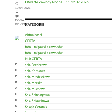
Otwarte Zawody Nocne – 11-12.07.2026
10.04.2021
DODAJ
KOMENTARZ
KATEGORIE
Aktualności
CERTA
foto – migawki z zawodów
foto – migawki z zawodów
klub CERTA
Nawigacja
P
sek. Feederowa
wpisu
O
sek. Karpiowa
P
sek. Młodzieżowa
R
sek. Morska
Z
sek. Muchowa
E
Sek. Spinningowa
D
Sek. Spławikowa
N
Sekcja Ceramik
I