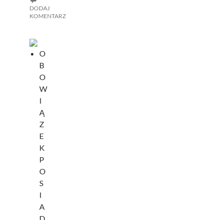
DODAJ
KOMENTARZ
O
B
O
W
I
Ą
Z
E
K
P
O
S
I
A
D