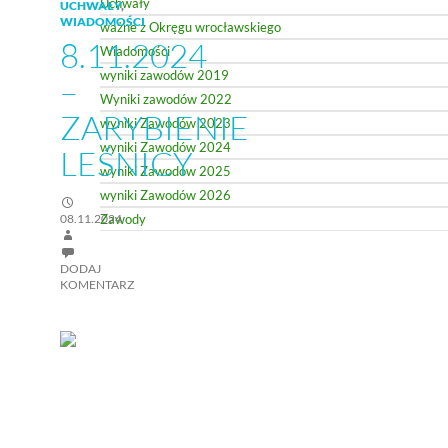
Uchwały
UCHWAŁY
,
WIADOMOŚCI
ważne z Okręgu wrocławskiego
8.11.2024
Wiadomości
wyniki zawodów 2019
–
Wyniki zawodów 2022
ZARYBIENIE
wyniki Zawodów 2023
wyniki Zawodów 2024
LEŚNICY
wyniki Zawodów 2025
wyniki Zawodów 2026
08.11.2024
Zawody
DODAJ
KOMENTARZ