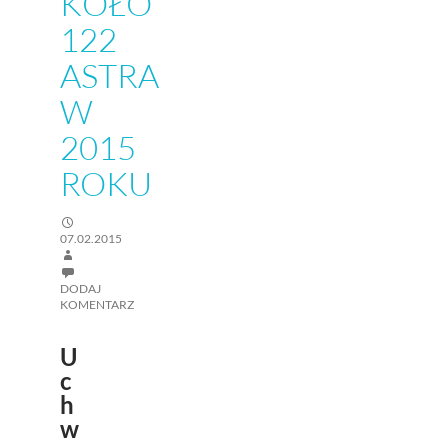
KOŁO
122
ASTRA
W
2015
ROKU
07.02.2015
DODAJ
KOMENTARZ
U
c
h
w