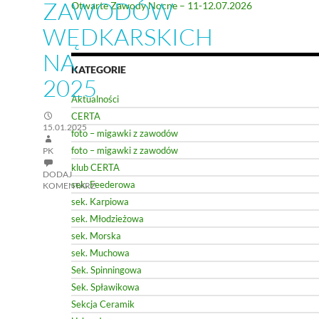
ZAWODÓW
Otwarte Zawody Nocne – 11-12.07.2026
WĘDKARSKICH
NA
KATEGORIE
2025
Aktualności
CERTA
15.01.2025
foto – migawki z zawodów
foto – migawki z zawodów
PK
klub CERTA
DODAJ
sek. Feederowa
KOMENTARZ
sek. Karpiowa
sek. Młodzieżowa
sek. Morska
sek. Muchowa
Sek. Spinningowa
Sek. Spławikowa
Sekcja Ceramik