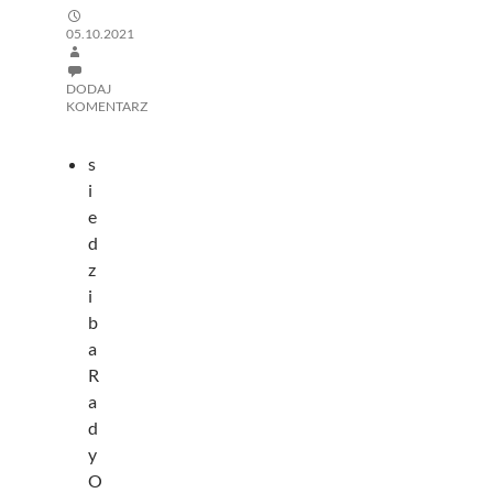
05.10.2021
DODAJ
KOMENTARZ
s
i
e
d
z
i
b
a
R
a
d
y
O