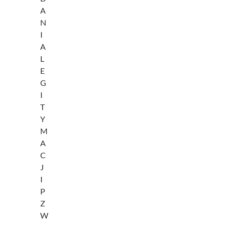
A
N
I
A
L
E
G
I
T
Y
M
A
C
J
I
P
Z
W