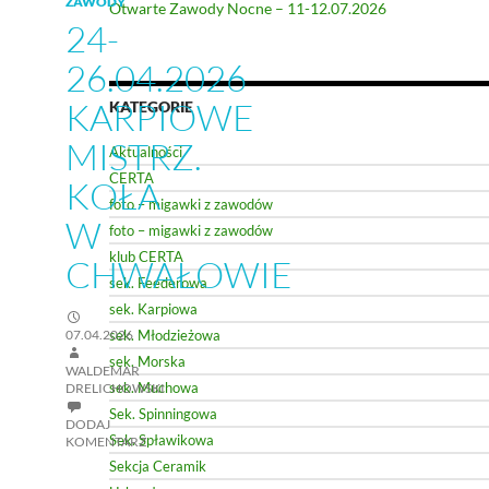
ZAWODY
Otwarte Zawody Nocne – 11-12.07.2026
24-
26.04.2026
KARPIOWE
KATEGORIE
MISTRZ.
Aktualności
CERTA
KOŁA
foto – migawki z zawodów
W
foto – migawki z zawodów
klub CERTA
CHWAŁOWIE
sek. Feederowa
sek. Karpiowa
07.04.2026
sek. Młodzieżowa
sek. Morska
WALDEMAR
sek. Muchowa
DRELICHOWSKI
Sek. Spinningowa
DODAJ
Sek. Spławikowa
KOMENTARZ
Sekcja Ceramik