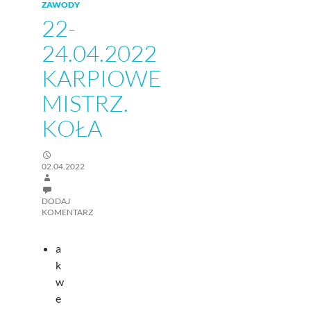
ZAWODY
22-
24.04.2022
KARPIOWE
MISTRZ.
KOŁA
02.04.2022
DODAJ
KOMENTARZ
a
k
w
e