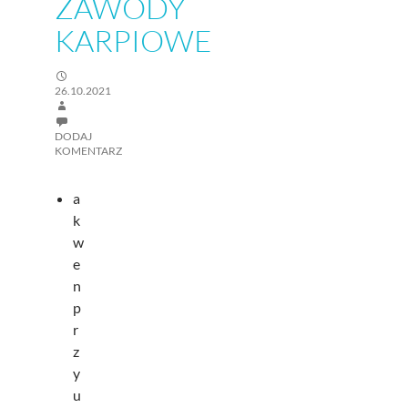
ZAWODY
KARPIOWE
26.10.2021
DODAJ
KOMENTARZ
a
k
w
e
n
p
r
z
y
u