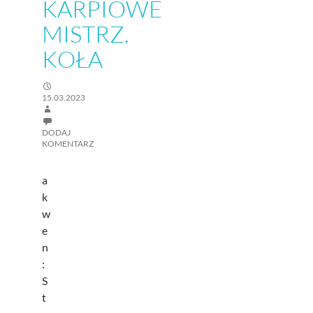
KARPIOWE
MISTRZ.
KOŁA
15.03.2023
DODAJ
KOMENTARZ
a
k
w
e
n
:
S
t