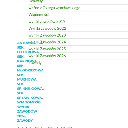
Uchwały
ważne z Okręgu wrocławskiego
Wiadomości
wyniki zawodów 2019
Wyniki zawodów 2022
wyniki Zawodów 2023
wyniki Zawodów 2024
AKTUALNOŚCI
,
SEK.
wyniki Zawodów 2025
FEEDEROWA
,
wyniki Zawodów 2026
SEK.
KARPIOWA
,
Zawody
SEK.
MŁODZIEŻOWA
,
SEK.
MUCHOWA
,
SEK.
SPINNINGOWA
,
SEK.
SPŁAWIKOWA
,
WIADOMOŚCI
,
WYNIKI
ZAWODÓW
2026
,
ZAWODY