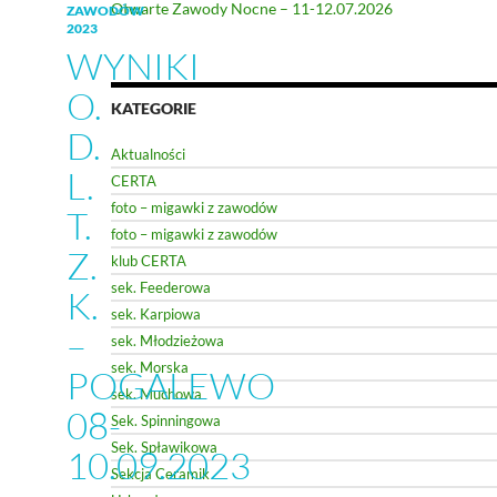
Otwarte Zawody Nocne – 11-12.07.2026
ZAWODÓW
2023
WYNIKI
O.
KATEGORIE
D.
Aktualności
L.
CERTA
foto – migawki z zawodów
T.
foto – migawki z zawodów
Z.
klub CERTA
sek. Feederowa
K.
sek. Karpiowa
–
sek. Młodzieżowa
sek. Morska
POGALEWO
sek. Muchowa
08-
Sek. Spinningowa
Sek. Spławikowa
10.09.2023
Sekcja Ceramik