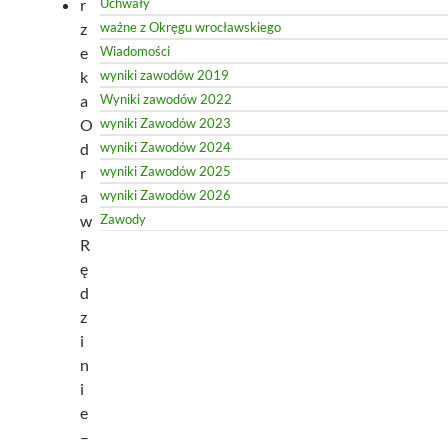
r
Uchwały
z
ważne z Okręgu wrocławskiego
e
Wiadomości
k
wyniki zawodów 2019
a
Wyniki zawodów 2022
O
wyniki Zawodów 2023
d
wyniki Zawodów 2024
r
wyniki Zawodów 2025
a
wyniki Zawodów 2026
w
Zawody
R
ę
d
z
i
n
i
e
–