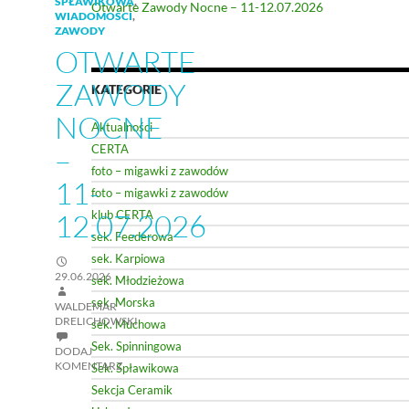
SPŁAWIKOWA
,
Otwarte Zawody Nocne – 11-12.07.2026
WIADOMOŚCI
,
ZAWODY
OTWARTE
ZAWODY
KATEGORIE
NOCNE
Aktualności
–
CERTA
foto – migawki z zawodów
11-
foto – migawki z zawodów
12.07.2026
klub CERTA
sek. Feederowa
sek. Karpiowa
29.06.2026
sek. Młodzieżowa
sek. Morska
WALDEMAR
DRELICHOWSKI
sek. Muchowa
Sek. Spinningowa
DODAJ
KOMENTARZ
Sek. Spławikowa
Sekcja Ceramik